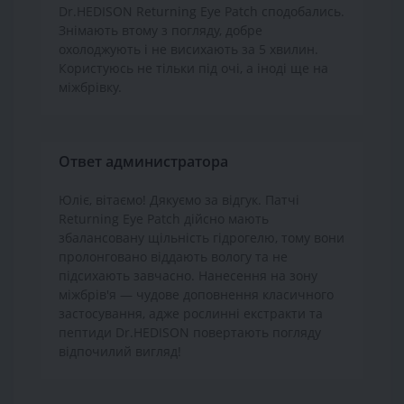
Dr.HEDISON Returning Eye Patch сподобались.
Знімають втому з погляду, добре
охолоджують і не висихають за 5 хвилин.
Користуюсь не тільки під очі, а іноді ще на
міжбрівку.
Ответ администратора
Юліє, вітаємо! Дякуємо за відгук. Патчі
Returning Eye Patch дійсно мають
збалансовану щільність гідрогелю, тому вони
пролонговано віддають вологу та не
підсихають завчасно. Нанесення на зону
міжбрів'я — чудове доповнення класичного
застосування, адже рослинні екстракти та
пептиди Dr.HEDISON повертають погляду
відпочилий вигляд!