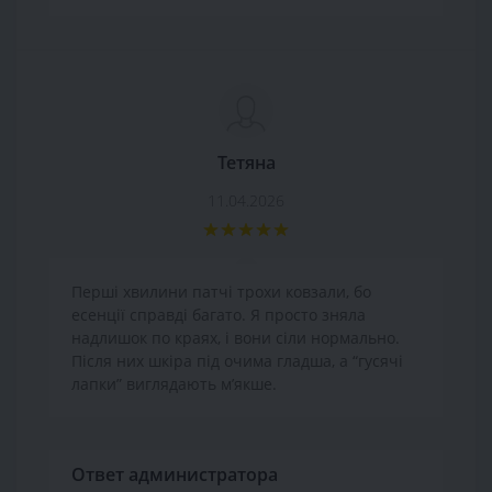
Тетяна
11.04.2026
Перші хвилини патчі трохи ковзали, бо
есенції справді багато. Я просто зняла
надлишок по краях, і вони сіли нормально.
Після них шкіра під очима гладша, а “гусячі
лапки” виглядають м’якше.
Ответ администратора