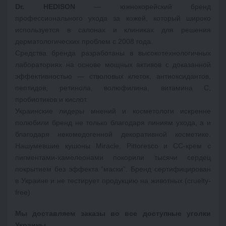
Dr. HEDISON
 — южнокорейский бренд 
профессионального ухода за кожей, который широко 
используется в салонах и клиниках для решения 
дерматологических проблем с 2008 года. 
Средства бренда разработаны в высокотехнологичных 
лабораториях на основе мощных активов с доказанной 
эффективностью — стволовых клеток, антиоксидантов, 
пептидов, ретинола, волюфилина, витамина С, 
Украинские лидеры мнений и косметологи искренне
полюбили бренд не только благодаря линиям ухода, а и
благодаря некомедогенной декоративной косметике.
Нашумевшие кушоны Miracle, Pittoresco и СС-крем с
пигментами-хамелеонами покорили тысячи сердец
покрытием без эффекта “маски”.
Бренд сертифицирован
в Украине и не тестирует продукцию на животных (cruelty-
free)
Мы доставляем заказы во все доступные уголки 
Украины.