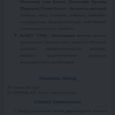
(Rosemary) Leaf Extract, Chamomilla Recutita 
(Mapicaria) Flower Extract - Экстракты растений
(лаванда, мята, розмарин, ромашка) оказывают 
тонизирующий, общеукрепляющий, осветляющий 
и антибактериальный эффекты. 
Gold(CI 77480) - Коллоидное золото,
 помимо 
эстетического удовольствия и защиты от УФ-лучей, 
оказывает бактериостатическое действие, 
является биостимулятором процессов 
внутриклеточного метаболизма. 

Упаковка, бренд
Dr.HEDISON
, Юж. Корея, премиум-класс
Перед нанесением патчей рекомендуется очистить 