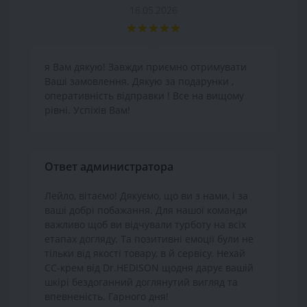
16.05.2026
я Вам дякую! Завжди приємно отримувати
Ваші замовлення. Дякую за подарунки ,
оперативність відправки ! Все на вищому
рівні. Успіхів Вам!
Ответ администратора
Лейло, вітаємо! Дякуємо, що ви з нами, і за
ваші добрі побажання. Для нашої команди
важливо щоб ви відчували турботу на всіх
етапах догляду. Та позитивні емоції були не
тільки від якості товару, в й сервісу. Нехай
СС-крем від Dr.HEDISON щодня дарує вашій
шкірі бездоганний доглянутий вигляд та
впевненість. Гарного дня!