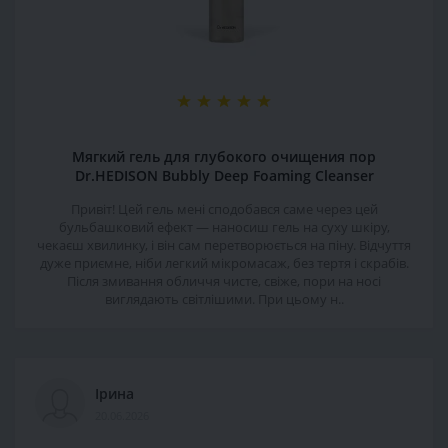
Мягкий гель для глубокого очищения пор
Dr.HEDISON Bubbly Deep Foaming Cleanser
Привіт! Цей гель мені сподобався саме через цей
бульбашковий ефект — наносиш гель на суху шкіру,
чекаєш хвилинку, і він сам перетворюється на піну. Відчуття
дуже приємне, ніби легкий мікромасаж, без тертя і скрабів.
Після змивання обличчя чисте, свіже, пори на носі
виглядають світлішими. При цьому н..
Ірина
20.06.2026