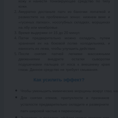
кожу и нанести тонизирующее средство по типу 
кожи. 
Аккуратно достаньте патч из баночки лопаткой и 
разместите на проблемных зонах: нижнем веке и 
«гусиных лапках», носогубных складках, морщинах 
на лбу или межбровье. 
Время выдержки от 15 до 20 минут. 
Патчи предварительно можно охладить, путем 
хранения их на боковой полке холодильника, и 
наносить их лежа, чтобы улучшить действие. 
После снятия патчей легкими массажными 
движениями внедрите остатки сыворотки 
подушечками пальцев от носа к внешнему краю 
глаза. Данное средство не требует смывания. 
Как усилить эффект?
Чтобы уменьшить мимические морщины вокруг глаз, нано
Для снятия отеков, припухлости и признаков 
усталости предварительно охладите и разверните 
патч широкой частью к переносице. 
Закрепить и продлить эффект можно кремом для 