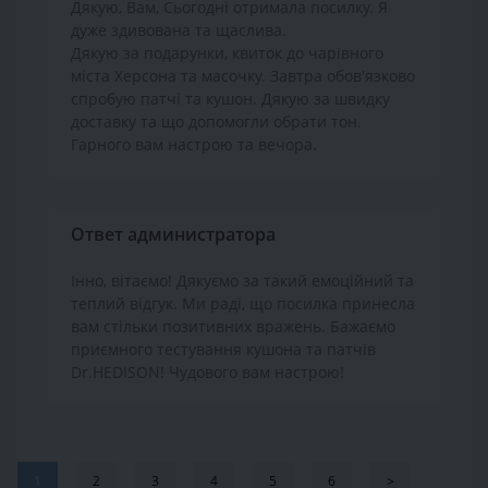
Дякую, Вам, Сьогодні отримала посилку. Я
дуже здивована та щаслива.
Дякую за подарунки, квиток до чарівного
міста Херсона та масочку. Завтра обов'язково
спробую патчі та кушон. Дякую за швидку
доставку та що допомогли обрати тон.
Гарного вам настрою та вечора.
Ответ администратора
Інно, вітаємо! Дякуємо за такий емоційний та
теплий відгук. Ми раді, що посилка принесла
вам стільки позитивних вражень. Бажаємо
приємного тестування кушона та патчів
Dr.HEDISON! Чудового вам настрою!
1
2
3
4
5
6
>