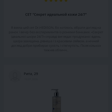
СЕТ "Секрет идеальной кожи 24/7"
Я взяла цей сет Dr.HEDISON, бо хотілось зібрати догляд на
ранок і вечір без експериментів із різними банками. «Секрет
ідеальної шкіри 24/7» справді виглядає продумано: вдень
шкіра захищена, рівніша і з красивим сяйвом, а нічний
догляд добре прибирає сухість і стягнутість. Після кількох
тижнів обличч..
Рита, 29
10.07.2026