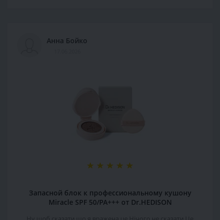
Анна Бойко
17.06.2026
Запасной блок к профессиональному кушону
Miracle SPF 50/PA+++ от Dr.HEDISON
Ну щоб сказати що я вражена,це Нічого не сказати.Це