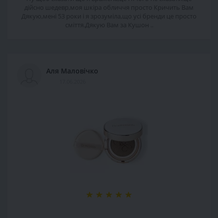
дійсно шедевр,моя шкіра обличчя просто Кричить Вам
Дякую,мені 53 роки і я зрозуміла,що усі бренди це просто
сміття.Дякую Вам за Кушон ..
Аля Маловічко
17.06.2026