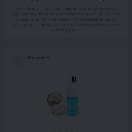
Clean Beauty — це такий набір, коли не хочеться довго
фарбуватись, але хочеться виглядати нормально. Тон стає
рівніший, обличчя не тьмяне, губи виглядають гарно.
Компактні засоби зручно кинути в сумку і освіжитис мейк
протягом дня...
Меланія К.
20.07.2026