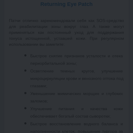
Returning Eye Patch
Патчи отлично зарекомендовали себя как SOS-средство 
для реабилитации зоны вокруг глаз. А также могут 
применяться как постоянный уход для поддержания 
тонуса истощенной, уставшей кожи. При регулярном 
использовании вы заметите: 
Быстрое снятие признаков усталости и отека 
периорбитальной зоны; 
Осветление темных кругов, улучшение 
микроциркуляции крови и венозного оттока под 
глазами; 
Уменьшение мимических морщин и глубоких 
заломов; 
Улучшение питания и качества кожи 
обеспечивает богатый состав сыворотки; 
Быстрое восстановление водного баланса и 
наполненности клеток, повышение тургора за 