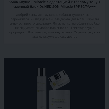
SMART-кушон Miracle с адаптацией к тёплому тону +
сменный блок Dr.HEDISON Miracle SPF 50/PA+++
Добрий день, мені дуже сподобався кушон. Чесно,
переживала, чи підійде мені, але дарма, для моєї шкіри він
виявився просто ідеальним. Лягає легко, на обличчі майже
не відчувається, добре вирівнює тон і виглядає дуже
природньо. Все супер, я дуже задоволена. Окремо дякую за
акцію, та дуже швидку доста..