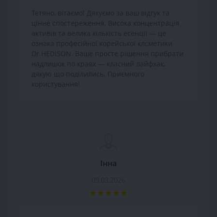
Тетяно, вітаємо! Дякуємо за ваш відгук та
цінне спостереження. Висока концентрація
активів та велика кількість есенції — це
ознака професійної корейської клсметики
Dr.HEDISON. Ваше просте рішення прибрати
надлишок по краях — класний лайфхак,
дякую що поділились. Приємного
користування!
Інна
09.03.2026