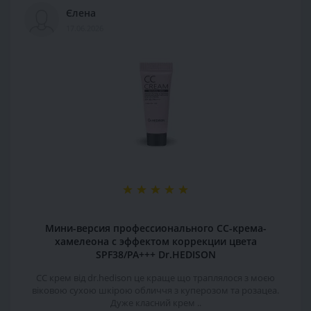
Єлена
17.06.2026
Мини-версия профессионального СС-крема-
хамелеона с эффектом коррекции цвета
SPF38/PA+++ Dr.HEDISON
СС крем від dr.hedison це краще що траплялося з моєю
віковою сухою шкірою обличчя з куперозом та розацеа.
Дуже класний крем ..