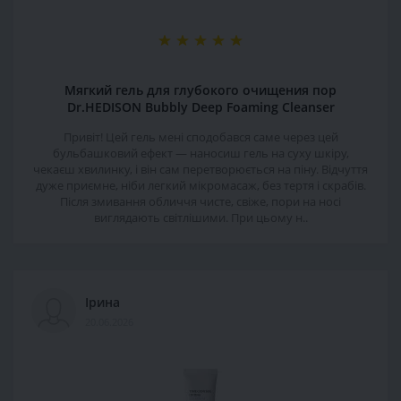
Мягкий гель для глубокого очищения пор
Dr.HEDISON Bubbly Deep Foaming Cleanser
Привіт! Цей гель мені сподобався саме через цей
бульбашковий ефект — наносиш гель на суху шкіру,
чекаєш хвилинку, і він сам перетворюється на піну. Відчуття
дуже приємне, ніби легкий мікромасаж, без тертя і скрабів.
Після змивання обличчя чисте, свіже, пори на носі
виглядають світлішими. При цьому н..
Ірина
20.06.2026