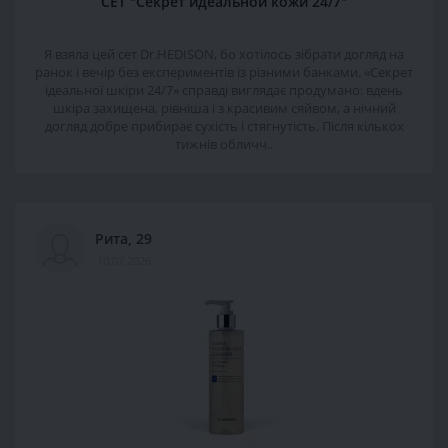
СЕТ "Секрет идеальной кожи 24/7"
Я взяла цей сет Dr.HEDISON, бо хотілось зібрати догляд на
ранок і вечір без експериментів із різними банками. «Секрет
ідеальної шкіри 24/7» справді виглядає продумано: вдень
шкіра захищена, рівніша і з красивим сяйвом, а нічний
догляд добре прибирає сухість і стягнутість. Після кількох
тижнів обличч..
Рита, 29
10.07.2026