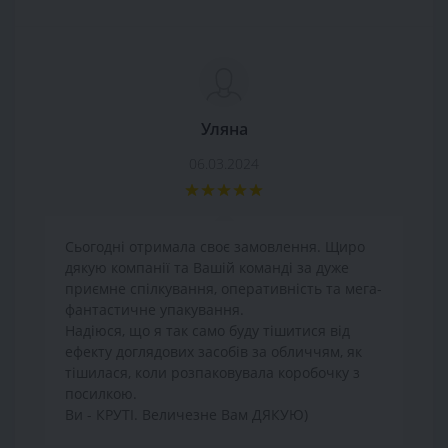
Уляна
06.03.2024
Сьогодні отримала своє замовлення. Щиро
дякую компанії та Вашій команді за дуже
приємне спілкування, оперативність та мега-
фантастичне упакування.
Надіюся, що я так само буду тішитися від
ефекту доглядових засобів за обличчям, як
тішилася, коли розпаковувала коробочку з
посилкою.
Ви - КРУТІ. Величезне Вам ДЯКУЮ)