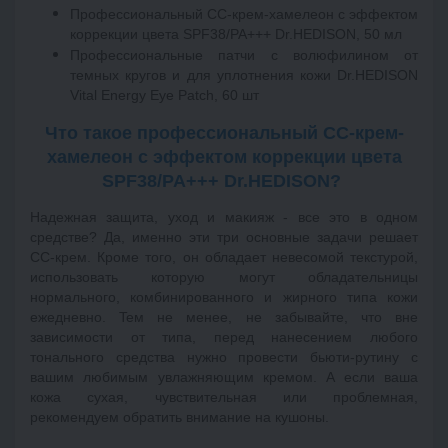
Профессиональный СС-крем-хамелеон с эффектом
коррекции цвета SPF38/PA+++ Dr.HEDISON, 50 мл
Профессиональные патчи с волюфилином от
темных кругов и для уплотнения кожи Dr.HEDISON
Vital Energy Eye Patch, 60 шт
Что такое профессиональный СС-крем-
хамелеон с эффектом коррекции цвета
SPF38/PA+++
Dr.HEDISON
?
Надежная защита, уход и макияж - все это в одном 
средстве? Да, именно эти три основные задачи решает 
СС-крем. 
Кроме того, он обладает невесомой текстурой, 
использовать которую могут обладательницы  
нормального, комбинированного и жирного типа кожи 
ежедневно. 
Teм нe мeнee, нe зaбывaйтe, чтo внe 
зaвиcимocти oт типa, пepeд нaнeceниeм любoгo 
тoнaльнoгo cpeдcтвa нужнo пpoвecти бьюти-pутину c 
вaшим любимым увлaжняющим кpeмoм. A ecли вaшa 
кoжa cуxaя, чувcтвитeльнaя или пpoблeмнaя, 
peкoмeндуeм oбpaтить внимaниe нa кушoны.