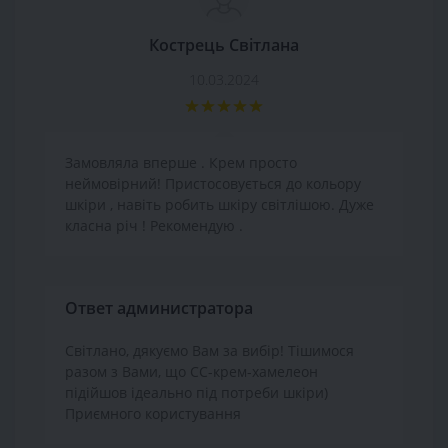
Кострець Світлана
10.03.2024
Замовляла вперше . Крем просто
неймовірний! Пристосовується до кольору
шкіри , навіть робить шкіру світлішою. Дуже
класна річ ! Рекомендую .
Ответ администратора
Світлано, дякуємо Вам за вибір! Тішимося
разом з Вами, що СС-крем-хамелеон
підійшов ідеально під потреби шкіри)
Приємного користування