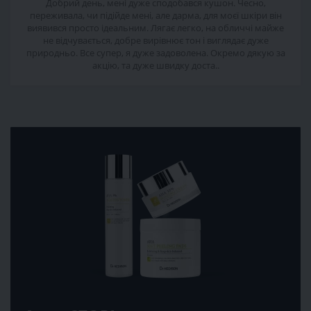
Добрий день, мені дуже сподобався кушон. Чесно,
переживала, чи підійде мені, але дарма, для моєї шкіри він
виявився просто ідеальним. Лягає легко, на обличчі майже
не відчувається, добре вирівнює тон і виглядає дуже
природньо. Все супер, я дуже задоволена. Окремо дякую за
акцію, та дуже швидку доста..