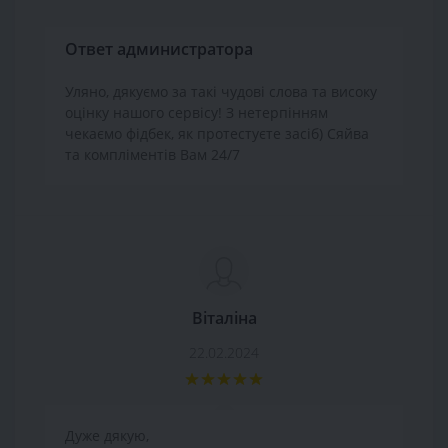
Ответ администратора
Уляно, дякуємо за такі чудові слова та високу
оцінку нашого сервісу! З нетерпінням
чекаємо фідбек, як протестуєте засіб) Сяйва
та компліментів Вам 24/7
Віталіна
22.02.2024
Дуже дякую,