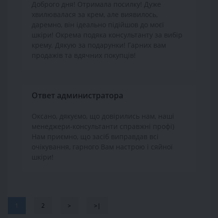
Доброго дня! Отримала посилку! Дуже
хвилювалася за крем, але виявилось,
даремно, він ідеально підійшов до моєї
шкіри! Окрема подяка консультанту за вибір
крему. Дякую за подарунки! Гарних вам
продажів та вдячних покупців!
Ответ администратора
Оксано, дякуємо, що довірились нам, наші
менеджери-консультанти справжні профі)
Нам приємно, що засіб виправдав всі
очікування, гарного Вам настрою і сяйної
шкіри!
1
2
>
>|