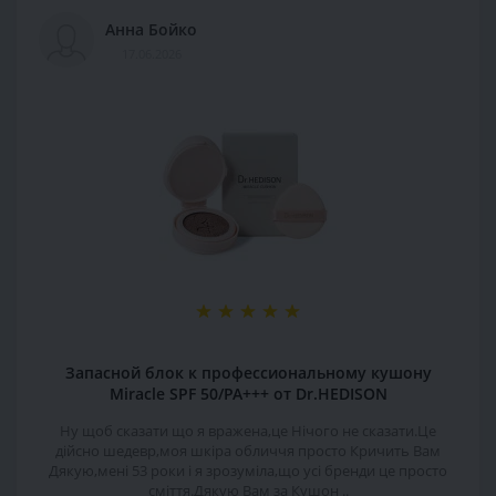
Анна Бойко
17.06.2026
Запасной блок к профессиональному кушону
Miracle SPF 50/PA+++ от Dr.HEDISON
Ну щоб сказати що я вражена,це Нічого не сказати.Це
дійсно шедевр,моя шкіра обличчя просто Кричить Вам
Дякую,мені 53 роки і я зрозуміла,що усі бренди це просто
сміття.Дякую Вам за Кушон ..