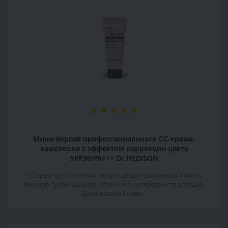
Мини-версия профессионального СС-крема-
хамелеона с эффектом коррекции цвета
SPF38/PA+++ Dr.HEDISON
СС крем від dr.hedison це краще що траплялося з моєю
віковою сухою шкірою обличчя з куперозом та розацеа.
Дуже класний крем ..