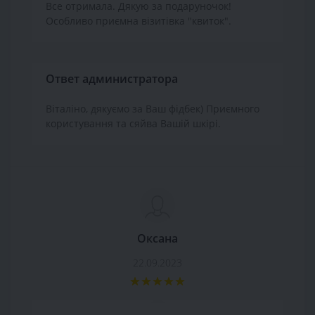
Все отримала. Дякую за подаруночок!
Особливо приємна візитівка "квиток".
Ответ администратора
Віталіно, дякуємо за Ваш фідбек) Приємного
користування та сяйва Вашій шкірі.
Оксана
22.09.2023