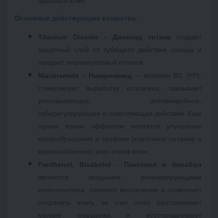
здоровой коже. 
Основные действующие вещества
:
Titanium Dioxide - Диоксид титана
 создает 
защитный слой от губящего действия солнца и 
придает перламутровый оттенок.
Niacinamide - Ниацинамид
 – витамин В3 (РР), 
стимулирует выработку коллагена, оказывает 
успокаивающее, антимикробное, 
себорегулирующее и осветляющее действие. Еще 
одним ярким эффектом является улучшение 
кровообращения и трофики (клеточное питание и 
кровоснабжение) всех слоев кожи. 
Panthenol, Bisabolol - Пантенол и бисабол
являются мощными регенерирующими 
компонентами, снимают воспаление и позволяют 
сохранить влагу, за счет этого разглаживают 
мелкие морщинки и восстанавливают 