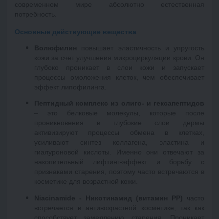
современном мире абсолютно естественная
потребность.
Основные действующие вещества
:
Волюфилин
 повышает эластичность и упругость 
кожи за счет улучшения микроциркуляции крови. Он 
глубоко проникает в слои кожи и запускает 
процессы омоложения клеток, чем обеспечивает 
эффект липофилинга. 
Пептидный комплекс из олиго- и гексапептидов
– это белковые молекулы, которые после 
проникновения в глубокие слои дермы 
активизируют процессы обмена в клетках, 
усиливают синтез коллагена, эластина и 
гиалуроновой кислоты. Именно они отвечают за 
накопительный лифтинг-эффект и борьбу с 
признаками старения, поэтому часто встречаются в 
косметике для возрастной кожи. 
Niacinamide - Никотинамид (витамин РР)
 часто 
встречается в антивозрастной косметике, так как 
способствует замедлению старения. Проникает 