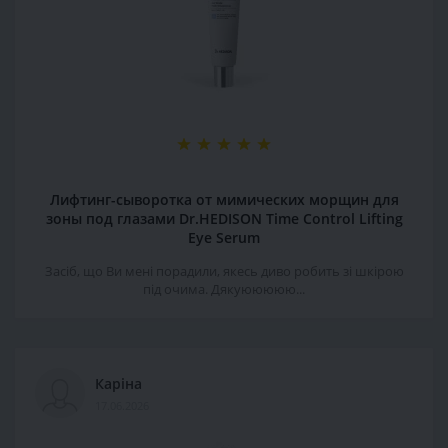
Лифтинг-сыворотка от мимических морщин для
зоны под глазами Dr.HEDISON Time Control Lifting
Eye Serum
Засіб, що Ви мені порадили, якесь диво робить зі шкірою
під очима. Дякуююююю...
Каріна
17.06.2026