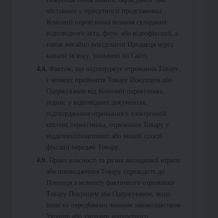
обставини у присутності представника
Компанії-перевізника шляхом складання
відповідного акта, фото- або відеофіксації, а
також негайно повідомити Продавця через
канали зв'язку, зазначені на Сайті.
Фактом, що підтверджує отримання Товару,
є момент прийняття Товару Покупцем або
Одержувачем від Компанії-перевізника,
підпис у відповідних документах,
підтвердження отримання в електронній
системі перевізника, отримання Товару у
відділенні/поштоматі або інший спосіб
фіксації передачі Товару.
Право власності та ризик випадкової втрати
або пошкодження Товару переходить до
Покупця з моменту фактичного отримання
Товару Покупцем або Одержувачем, якщо
інше не передбачено чинним законодавством
України або умовами конкретного