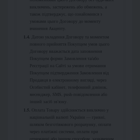
виключень, застережень або обмежень, а
також підтверджує, що ознайомився з
умовами цього Договору до моменту
вчинення Акцепту.
Датою укладення Договору та моментом
повного прийняття Покупцем умов цього
Договору вважається дата заповнення
Покупцем форми Замовлення та/або
Реєстрації на Сайті за умови отримання
Покупцем підтвердження Замовлення від
Продавця в електронному вигляді, через
Особистий кабінет, телефонний дзвінок,
месенджер, SMS, push-повідомлення або
інший засіб зв'язку.
Оплата Товару здійснюється виключно у
національній валюті України — гривні,
шляхом безготівкового розрахунку, оплати
через платіжні системи, оплати при
отриманні або іншим способом, зазначеним