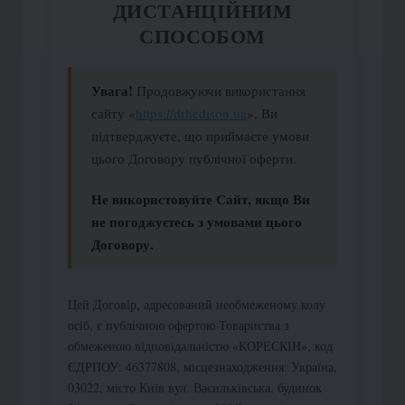
ДИСТАНЦІЙНИМ
СПОСОБОМ
Увага!
Продовжуючи використання
сайту «
https://drhedison.ua
», Ви
підтверджуєте, що приймаєте умови
цього Договору публічної оферти.
Не використовуйте Сайт, якщо Ви
не погоджуєтесь з умовами цього
Договору.
Цей Договір, адресований необмеженому колу
осіб, є публічною офертою Товариства з
обмеженою відповідальністю «КОРЕСКІН», код
ЄДРПОУ: 46377808, місцезнаходження: Україна,
03022, місто Київ вул. Васильківська, будинок