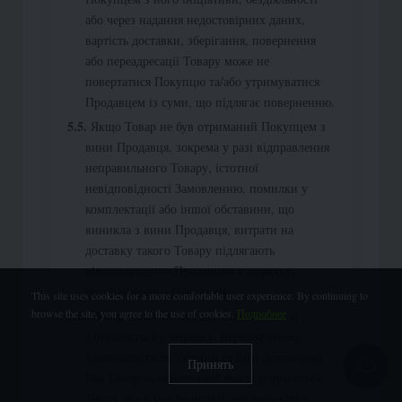
або через надання недостовірних даних,
вартість доставки, зберігання, повернення
або переадресації Товару може не
повертатися Покупцю та/або утримуватися
Продавцем із суми, що підлягає поверненню.
Якщо Товар не був отриманий Покупцем з
вини Продавця, зокрема у разі відправлення
неправильного Товару, істотної
невідповідності Замовленню, помилки у
комплектації або іншої обставини, що
виникла з вини Продавця, витрати на
доставку такого Товару підлягають
відшкодуванню Продавцем у порядку,
погодженому з Покупцем.
This site uses cookies for a more comfortable user experience. By continuing to
browse the site, you agree to the use of cookies.
Подробнее
Повернення Товару неналежної якості
здійснюється у порядку, передбаченому
законодавством України та цим Договором.
Принять
Під Товаром неналежної якості розуміється
Товар, який має недоліки, що виникли з