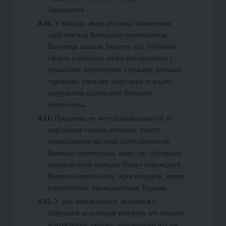
Замовлення.
У випадку якщо доставка Замовлення
здійснюється Компанією-перевізником,
Покупець шляхом Акцепту цієї Публічної
оферти у повному обсязі погоджується з
правилами перевезення, строками доставки,
тарифами, умовами зберігання та видачі
відправлень відповідної Компанії-
перевізника.
Продавець не несе відповідальності за
порушення строків доставки, втрату,
пошкодження або інші дії/бездіяльність
Компанії-перевізника, якщо такі обставини
виникли після передачі Товару відповідній
Компанії-перевізнику, крім випадків, прямо
передбачених законодавством України.
У разі неможливості зв'язатися з
Покупцем за номером телефону або іншими
контактними даними, зазначеними під час