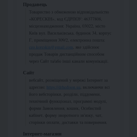
Продавець
Товариство з обмеженою відповідальністю
«КОРЕСКІН», код ЄДРПОУ: 46377808,
місцезнаходження: Україна, 03022, місто
Київ вул. Васильківська, будинок 34, корпус
Г, приміщення 309/2, електронна пошта:
ceo.koreskin@gmail.com
, яке здійснює
продаж Товарів дистанційним способом
через Сайт та/або інші канали комунікації.
Сайт
вебсайт, розміщений у мережі Інтернет за
адресою:
https://drhedison.ua
, включаючи всі
його вебсторінки, розділи, піддомени,
технічний функціонал, програмні модулі,
форми Замовлення, кошик, Особистий
кабінет, форму зворотного зв'язку, чат,
сторінки оплати, доставки та повернення.
Інтернет-магазин