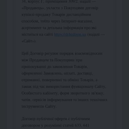
34, корпус Г, приміщення 309/2, надалі —
«Продавець», укласти з Покупцями договір
купівлі-продажу Товарів дистанційним
способом, тобто через Інтернет-магазин,
асортимент та детальна інформація про які
міститься на сайті
https://drhedison.ua
(надалі —
«Сайт»).
Цей Договір регулює порядок взаємовідносин
між Продавцем та Покупцями при
пропонуванні до замовлення Товарів,
оформленні Замовлень, оплаті, доставці,
отриманні, поверненні та обміні Товарів, а
також під час використання функціоналу Сайту,
Особистого кабінету, форм зворотного зв'язку,
чатів, сервісів інформування та інших технічних
інструментів Сайту.
Договір публічної оферти є публічним
договором у розумінні статей 633, 641