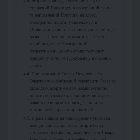
Розрахунковий документ може бути
створений Продавцем в електронній формі
та направлений Покупцю на адресу
електронної пошти, у месенджер, в
Особистий кабінет або іншим способом, що
дозволяє Покупцю отримати та зберегти
такий документ. Електронний
розрахунковий документ має таку саму
юридичну силу, як і документ у паперовій
формі.
При отриманні Товару Покупець або
Одержувач зобов'язаний перевірити Товар за
кількістю, асортиментом, комплектністю,
цілісністю упаковки, зовнішнім виглядом,
наявністю видимих пошкоджень та, за
можливості, строком придатності.
У разі виявлення пошкодження упаковки,
невідповідності кількості, асортименту,
комплектності або видимих дефектів Товару
Покупець зобов'язаний зафіксувати такі