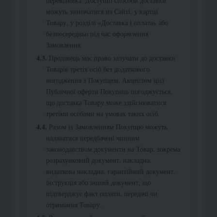
перевізника. Доступні способи доставки
можуть зазначатися на Сайті, у картці
Товару, у розділі «Доставка і оплата» або
безпосередньо під час оформлення
Замовлення.
Продавець має право залучати до доставки
Товарів третіх осіб без додаткового
погодження з Покупцем. Акцептом цієї
Публічної оферти Покупець погоджується,
що доставка Товару може здійснюватися
третіми особами на умовах таких осіб.
Разом із Замовленням Покупцю можуть
надаватися передбачені чинним
законодавством документи на Товар, зокрема
розрахунковий документ, накладна,
видаткова накладна, гарантійний документ,
інструкція або інший документ, що
підтверджує факт оплати, передачі чи
отримання Товару.