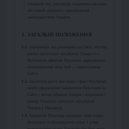
товарний чек, квитанція, видаткова накладна
або інший документ, передбачений
законодавством України.
1. ЗАГАЛЬНІ ПОЛОЖЕННЯ
Інформація, що розміщена на Сайті, містить
умови пропозиції придбання Товару та є
Публічною офертою Продавця, адресованою
невизначеному колу осіб — користувачам
Сайту.
Акцептом цього Договору є факт Реєстрації
та/або оформлення Замовлення Покупцем на
Сайті з метою обрання Товарів і подальшого
наміру Покупця здійснити придбання
Товарів у Продавця.
Акцептом Покупець засвідчує свою повну,
безумовну та беззаперечну згоду з усіма
положеннями цього Договору без будь-яких