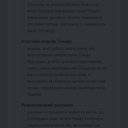
Покупців, за допомогою якого Покупець
може отримати інформацію щодо Товару,
Замовлення, доставки, оплати, повернення
або інших питань, пов'язаних із виконанням
цього Договору.
Істотний недолік Товару
недолік, який робить неможливим або
недопустимим використання Товару
відповідно до його цільового призначення,
виник з вини виробника або Продавця, після
його усунення проявляється знову з
незалежних від Покупця причин та має інші
ознаки, передбачені чинним законодавством
України.
Розрахунковий документ
документ установленої форми та змісту, що
підтверджує факт оплати Товару Покупцем,
зокрема електронний чек, фіскальний чек,