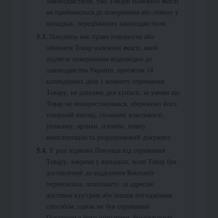
законодавством, такі Товари належної якості
не приймаються до повернення або обміну у
випадках, передбачених законодавством.
Покупець має право повернути або
обміняти Товар належної якості, який
підлягає поверненню відповідно до
законодавства України, протягом 14
календарних днів з моменту отримання
Товару, не рахуючи дня купівлі, за умови що
Товар не використовувався, збережено його
товарний вигляд, споживчі властивості,
упаковку, ярлики, пломби, повну
комплектацію та розрахунковий документ.
У разі відмови Покупця від отримання
Товару, зокрема у випадках, коли Товар був
доставлений до відділення Компанії-
перевізника, поштомату, за адресою
доставки кур'єром або іншим погодженим
способом, однак не був отриманий
Покупцем з його ініціативи, бездіяльності