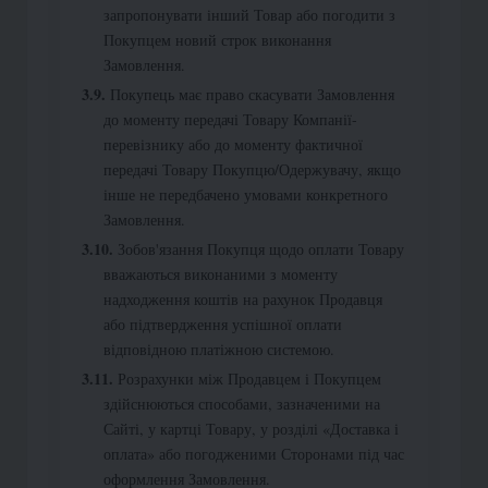
запропонувати інший Товар або погодити з
Покупцем новий строк виконання
Замовлення.
Покупець має право скасувати Замовлення
до моменту передачі Товару Компанії-
перевізнику або до моменту фактичної
передачі Товару Покупцю/Одержувачу, якщо
інше не передбачено умовами конкретного
Замовлення.
Зобов'язання Покупця щодо оплати Товару
вважаються виконаними з моменту
надходження коштів на рахунок Продавця
або підтвердження успішної оплати
відповідною платіжною системою.
Розрахунки між Продавцем і Покупцем
здійснюються способами, зазначеними на
Сайті, у картці Товару, у розділі «Доставка і
оплата» або погодженими Сторонами під час
оформлення Замовлення.