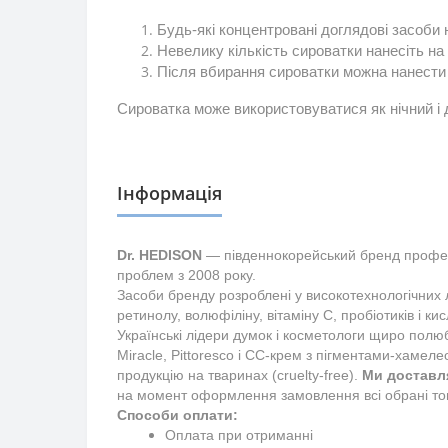
Будь-які концентровані доглядові засоби 
Невелику кількість сироватки нанесіть на п
Після вбирання сироватки можна нанести 
Сироватка може використовуватися як нічний і 
Інформація
Dr. HEDISON 
— південнокорейський бренд професі
проблем з 2008 року. 
Засоби бренду розроблені у високотехнологічних л
Українські лідери думок і косметологи щиро полю
Miracle, Pittoresco і СС-крем з пігментами-хамел
продукцію на тваринах (cruelty-free).
Ми доставля
на момент оформлення замовлення всі обрані това
Способи оплати:
Оплата при отриманні