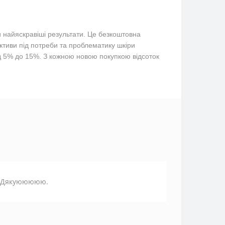
и найяскравіші результати. Це безкоштовна
тиви під потреби та проблематику шкіри
д 5% до 15%. З кожною новою покупкою відсоток
а. Дякуююююю.