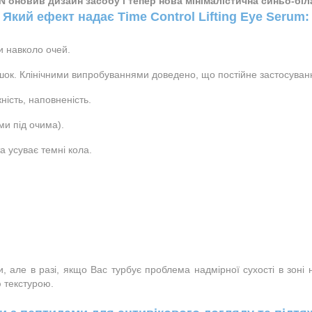
оновив дизайн засобу і тепер нова мінімалістична синьо-біла
Який ефект надає Time Control Lifting Eye Serum:

и навколо очей.
шок. Клінічними випробуваннями доведено, що постійне застосуван
ність, наповненість.
и під очима).
а усуває темні кола.
ри, але в разі, якщо Bac турбує проблема надмірної сухості в зон
 текстурою.