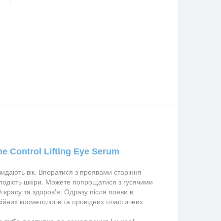
 Control Lifting Eye Serum
идають вік. 
Впоратися з проявами старіння 
одість шкіри. 
Можете попрощатися з гусячими
красу та здоров'я. Одразу після появи в
йних косметологів та провідних пластичних