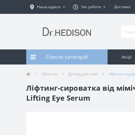
Наша адреса
Час роботи
Доставка
Список категорій
Акції
Обличчя
Догляд для очей
Ліфтинг-сирова
Ліфтинг-сироватка від мімі
Lifting Eye Serum