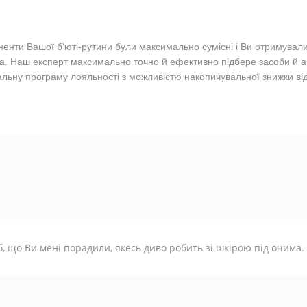
ненти Вашої б'юті-рутини були максимально сумісні і Ви отримувал
а. Наш експерт максимально точно й ефективно підбере засоби й ак
альну програму лояльності з можливістю накопичувальної знижки ві
б, що Ви мені порадили, якесь диво робить зі шкірою під очим