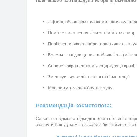
Поспішаємо вас порадувати, бренд Dr.HEDISON 
Ліфтинг, або іншими словами, підтяжку шкір
Помітне зменшення кількості мімічних змор
Поліпшення якості шкіри: еластичність, пруж
Бореться з підвищеною набряклістю (мішкам
Сприяє покращенню мікроциркуляції крові т
Зменшує вираженість вікової пігментації.
Має легку, гелеподібну текстуру.
Рекомендація косметолога:
Сироватка відмінно підходить для всіх типів шкі
звернути Вашу увагу на засоби з більш живильною