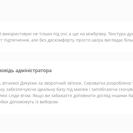
б використовую не тільки під очі, а ще на міжбрівку. Текстура д
т підтягнення, але без дискомфорту, просто шкіра виглядає біль
повідь адміністратора
, вітаємо! Дякуємо за зворотний зв'язок. Сироватка розроблена
ку, забезпечуючи ідеальну базу під макіяж і запобігаючи скочу
лює сліди втом. Якщо ви забажаєте доповнити догляд іншими 
бки допоможуть із вибором.