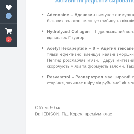
Активні інгредієнти сироватк
Adenosine – Аденозин
 виступає стимуля
0
білкових волокон зменшує глибину та кількіс
Hydrolyzed Collagen –
 Гідролізований кол
відновлює її тургор.
0
Acetyl Hexapeptide – 8 – Ацетил гексап
тільки ефективно зменшує наявні зморшки,
Пептид розслабляє м'язи, і дарує миттєвий
скорочують м'язи та формують заломи. Таки
Resveratrol – Ресвератрол
має широкий сп
старіння, захищає шкіру від руйнівної дії ві
Об'єм: 50 мл
Dr.HEDISON
, Пд. Корея, преміум-клас