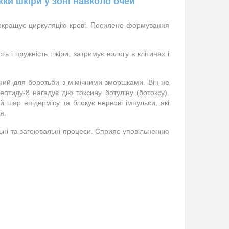
жки шкіри у зоні навколо очей
окращує циркуляцію крові. Посилене формування 
і пружність шкіри, затримує вологу в клітинах і 
ений для боротьби з мімічними зморшками. Він не 
тиду-8 нагадує дію токсину ботуліну (ботоксу). 
шар епідермісу та блокує нервові імпульси, які 
я.
ьні та загоювальні процеси. Сприяє уповільненню