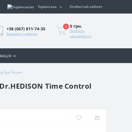
Українська
Особистий кабінет
0 грн.
0
+38 (067) 811-74-35
Зробити
Замовити дзвінок
замовлення
мація
ing Eye Serum
Dr.HEDISON Time Control