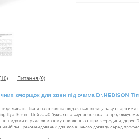
(18)
Питання
(0)
ічних зморщок для зони під очима Dr.HEDISON Time
их переживань. Вони найшвидше піддаються впливу часу і першими в
fting Eye Serum. Цей засіб буквально «зупиняє час» та продовжує мол
пептидами сприяє активному оновленню шкіри зсередини, дарує їй 
 із найбільш рекомендованих для домашнього догляду серед професі