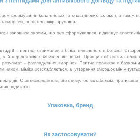
и з пептидами для антивікового догляду та підтя
тором формування колагенових та еластинових волокон, а також п
ть зморшок, повертає шкірі пружність.
аген заповнює заломи, що вже сформувалися, підвищує еластичність 
ептид-8
 – пептид, отриманий з білка, виявленого в ботоксі. Створ
 а й перешкоджає виникненню нових. Принцип дії ацетил гексапеп
 результат – розгладження зморшок. Пептид проникає в базальний 
м чином, міміка розслабляється, а  утворення зморшок мінімізуєтьс
ектр дії. Є антиоксидантом, що стимулює метаболізм, протизапал
льних радикалів.
Упаковка, бренд
Як застосовувати?
