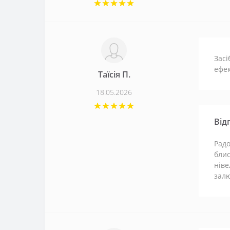
Засі
ефек
Таїсія П.
18.05.2026
Від
Радо
блис
ніве
залю