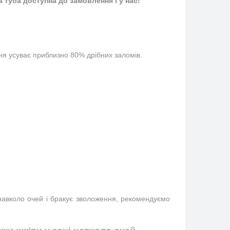
 туба доступна до замовлення і у нас!
ня усуває приблизно 80% дрібних заломів.
і навколо очей і бракує зволоження, рекомендуємо