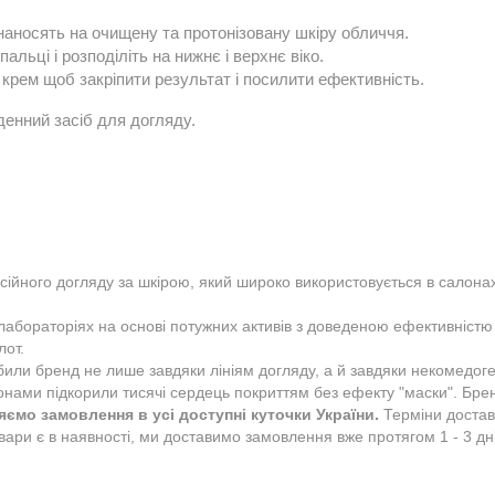
наносять на очищену та протонізовану шкіру обличчя.
альці і розподіліть на нижнє і верхнє віко. 
крем щоб закріпити результат і посилити ефективність.
денний засіб для догляду.
йного догляду за шкірою, який широко використовується в салонах і
абораторіях на основі потужних активів з доведеною ефективністю —
били бренд не лише завдяки лініям догляду, а й завдяки некомедоге
еонами підкорили тисячі сердець покриттям без ефекту "маски".
Брен
ємо замовлення в усі доступні куточки України.
Терміни достав
ри є в наявності, ми доставимо замовлення вже протягом 1 - 3 днів