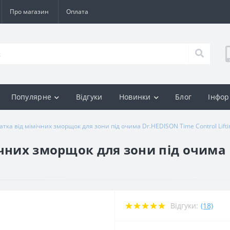
Про магазин
Оплата
Популярне
Відгуки
Новинки
Блог
Інфор
тка від мімічних зморщок для зони під очима Dr.HEDISON Time Control Lift
чних зморщок для зони під очима 
Відгуки:
(18)