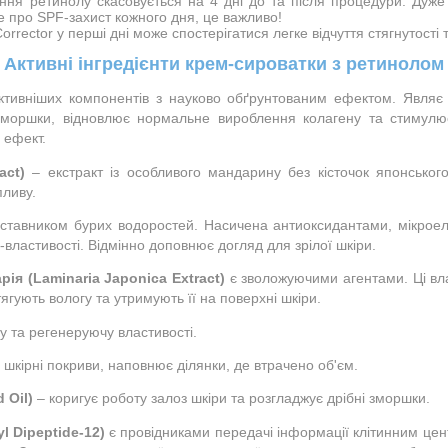
ання ретинолу скасовується на 4 дні до та після процедури. Дуж
е про SPF-захист кожного дня, це важливо!

 Corrector у перші дні може спостерігатися легке відчуття стягнутос
Активні інгредієнти крем-сироватки з ретинолом
ктивніших компонентів з науково обґрунтованим ефектом. Являє 
моршки, відновлює нормальне вироблення колагену та стимулює 
 ефект.
act) 
– екстракт із особливого мандарину без кісточок японськог
пливу.
дставником бурих водоростей. Насичена антиоксидантами, мікрое
с-властивості. Відмінно доповнює догляд для зрілої шкіри.
ія (Laminaria Japonica Extract)
 є зволожуючими агентами. Ці вл
ягують вологу та утримують її на поверхні шкіри.
у та регенеруючу властивості.
 шкірні покриви, наповнює ділянки, де втрачено об'єм.
 Oil)
 – коригує роботу залоз шкіри та розгладжує дрібні зморшки.
l Dipeptide-12)
 є провідниками передачі інформації клітинним цен