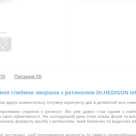
(0)
Питання
(0)
ння глибини зморшок з ретинолом Dr.HEDISON Inten
ом дарує моментальну потужну коригуючу дію в делікатній зоні навк
 проявами старіння є ретинол. Він уже давно став одним з най
своєї ефективності. На сьогоднішній день існує кілька форм та кон
осконалу формулу засобу з ретинолом, який безпечно та водночас 
л) достатньо, щоб підтримувати молодість та свіжість периорбіталь