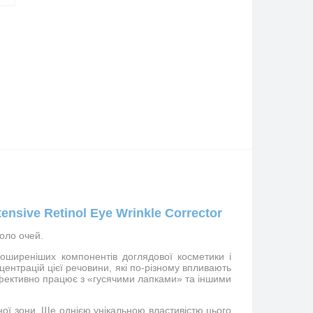
sive Retinol Еуе Wrinkle Corrector
оло очей.
поширеніших компонентів доглядової косметики і
центрацій цієї речовини, які по-різному впливають
ефективно працює з «гусячими лапками» та іншими
ної зони. Ще однією унікальною властивістю цього 