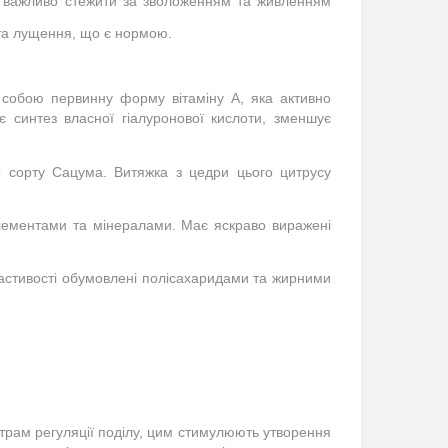
е важливо стежити за зволоженням та живленням 
ті та лущення, що є нормою.
собою первинну форму вітаміну А, яка активно 
синтез власної гіалуронової кислоти, зменшує 
о сорту Сацума. Витяжка з цедри цього цитрусу 
лементами та мінералами. Має яскраво виражені 
астивості обумовлені полісахаридами та жирними 
трам регуляції поділу, цим стимулюють утворення 