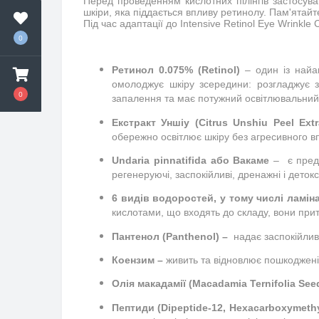
Перед проведенням кислотних пілінгів застосув
шкіри, яка піддається впливу ретинолу. Пам'ятайт
Під час адаптації до Intensive Retinol Eye Wrinkle
0
Ретинол 0.075% (Retinol)
 – один із найа
омолоджує шкіру зсередини: розгладжує з
0
запалення та має потужний освітлювальний
Екстракт Уншіу (Citrus Unshiu Peel Extr
обережно освітлює шкіру без агресивного в
Undaria pinnatifida або Вакаме 
–  є пре
регенеруючі, заспокійливі, дренажні і деток
6 видів водоростей, у тому числі ламінар
кислотами, що входять до складу, вони прит
Пантенол (Panthenol) – 
 надає заспокійлив
Коензим –
 живить та відновлює пошкоджені
Олія макадамії (Macadamia Ternifolia Seed
Пептиди (Dipeptide-12, Hexacarboxymethy