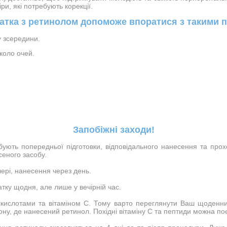
ри, які потребують корекції.
атка з ретинолом допоможе впоратися з такими 
у зсередини.
вколо очей.
Запобіжні заходи!
бують попередньої підготовки, відповідального нанесення та прох
еного засобу.

ері, нанесення через день.

ку щодня, але лише у вечірній час.

 кислотами та вітаміном С. Тому варто переглянути Ваш щоденний
ону, де нанесений ретинол. Похідні вітаміну С та пептиди можна поє