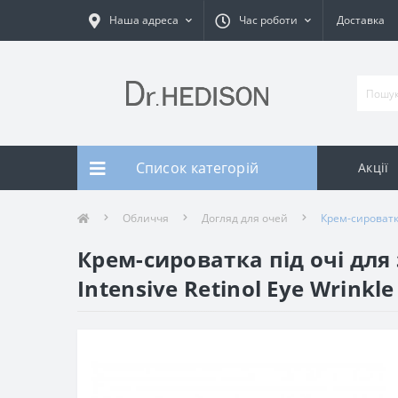
Наша адреса
Час роботи
Доставка
Список категорій
Акції
Обличчя
Догляд для очей
Крем-сироватка
Крем-сироватка під очі дл
Intensive Retinol Еуе Wrinkle