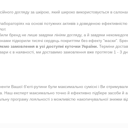
йного догляду за шкірою, який широко використовується в салонах і
абораторіях на основі потужних активів з доведеною ефективністю —
били бренд не лише завдяки лініям догляду, а й завдяки некомедоге
еонами підкорили тисячі сердець покриттям без ефекту "маски".
Брен
ємо замовлення в усі доступні куточки України.
Терміни достав
ри є в наявності, ми доставимо замовлення вже протягом 1 - 3 днів
ненти Вашої б'юті-рутини були максимально сумісні і Ви отримувал
а. Наш експерт максимально точно й ефективно підбере засоби й ак
альну програму лояльності з можливістю накопичувальної знижки ві