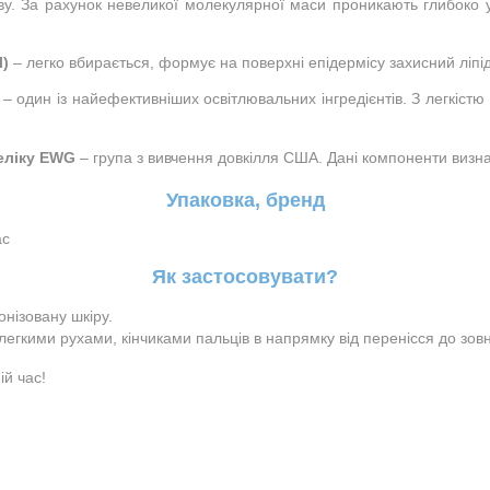
риву. За рахунок невеликої молекулярної маси проникають глибоко
) 
– легко вбирається, формує на поверхні епідермісу захисний ліпі
 – один із найефективніших освітлювальних інгредієнтів. З легкіст
еліку EWG 
– група з вивчення довкілля США. Дані компоненти визнан
Упаковка, бренд
ас
Як застосовувати?
онізовану шкіру.
легкими рухами, кінчиками пальців в напрямку від перенісся до зовн
ій час!