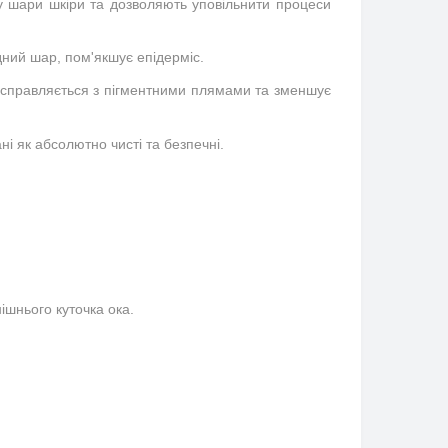
 у шари шкіри та дозволяють уповільнити процеси 
дний шар, пом'якшує епідерміс.
ю справляється з пігментними плямами та зменшує 
і як абсолютно чисті та безпечні.
ішнього куточка ока.