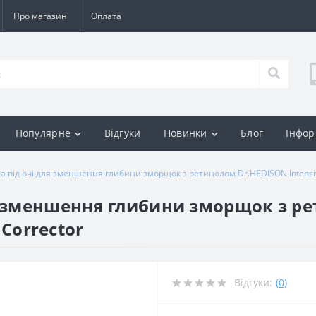
Про магазин
Оплата
Популярне
Відгуки
Новинки
Блог
Інфор
 під очі для зменшення глибини зморщок з ретинолом Dr.HEDISON Intensive 
я зменшення глибини зморщок з р
 Corrector
Відгуки:
(0)