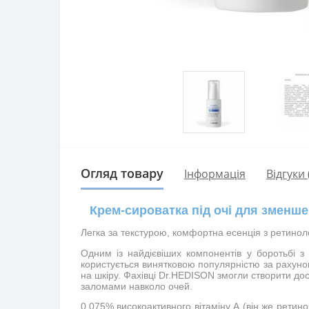
Огляд товару
Інформація
Відгуки 
Крем-сироватка під очі для зменше
Легка за текстурою, комфортна есенція з ретинол
Одним із найдієвіших компонентів у боротьбі з
користується винятковою популярністю за рахунок 
на шкіру. Фахівці Dr.HEDISON змогли створити д
заломами навколо очей.
0,075% високоактивного вітаміну А (він же ретино