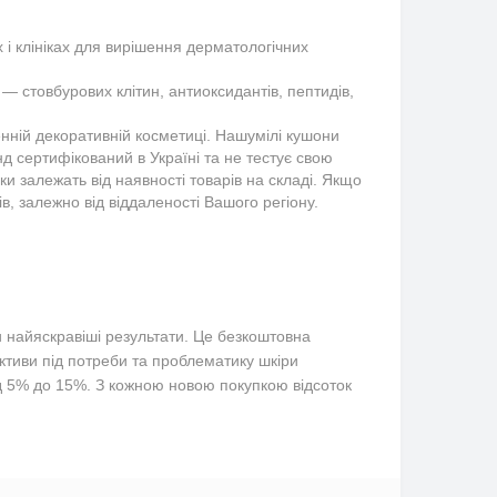
 клініках для вирішення дерматологічних 
 стовбурових клітин, антиоксидантів, пептидів, 
нній декоративній косметиці. Нашумілі кушони
д сертифікований в Україні та не тестує свою
ки залежать від наявності товарів на складі. Якщо
, залежно від віддаленості Вашого регіону.
и найяскравіші результати. Це безкоштовна
тиви під потреби та проблематику шкіри
д 5% до 15%. З кожною новою покупкою відсоток