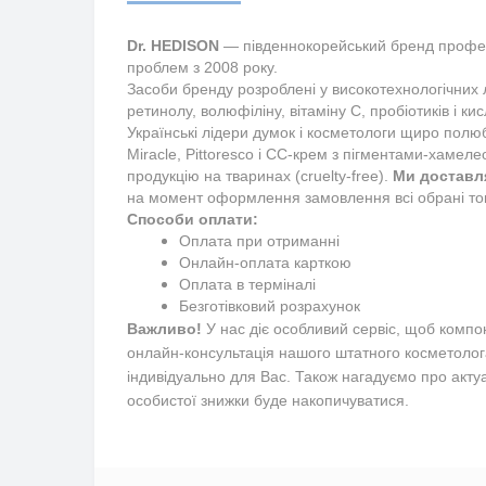
Dr. HEDISON 
— південнокорейський бренд професі
проблем з 2008 року. 
Засоби бренду розроблені у високотехнологічних л
Українські лідери думок і косметологи щиро полю
Miracle, Pittoresco і СС-крем з пігментами-хамел
продукцію на тваринах (cruelty-free).
Ми доставля
на момент оформлення замовлення всі обрані това
Способи оплати:
Оплата при отриманні
Онлайн-оплата карткою
Оплата в терміналі
Безготівковий розрахунок
Важливо!
У нас діє особливий сервіс, щоб компо
онлайн-консультація нашого штатного косметолог
індивідуально для Вас.
Також нагадуємо про акту
особистої знижки буде накопичуватися.