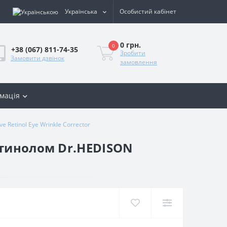
Українська
Особистий кабінет
0 грн.
0
+38 (067) 811-74-35
Зробити
Замовити дзвінок
замовлення
мація
Retinol Еуе Wrinkle Corrector
етинолом Dr.HEDISON