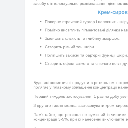
засобу є інтелектуальне розпізнавання ділянок шкі
Крем-сиров
Поверне втрачений тургор і наповнить шкір
Помітно висвітлить пігментовані ділянки на
Зменшить кількість та глибину зморшок.
Створить рівний тон шкіри.
Поліпшить захисні та бар'єрні функції шкіри.
Створить ефект свіжого та сяючого погляду.
Будь-які косметичні продукти з ретинолом потре
полягає у плавному збільшенні концентрації нанес
Перший тиждень застосування: 1 раз на добу увеч
З другого тижня можна застосовувати крем-сироват
Пам'ятайте, що ретинол не сумісний із чистими
концентрації 3-5%, при їх нанесенні виключайте з